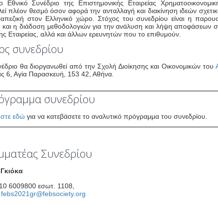
ο Εθνικό Συνέδριο της Επιστημονικής Εταιρείας Χρηματοοικονομι
εί πλέον θεσμό όσον αφορά την ανταλλαγή και διακίνηση ιδεών σχετικ
ραπεζική στον Ελληνικό χώρο. Στόχος του συνεδρίου είναι η παρο
 και η διάδοση μεθοδολογιών για την ανάλυση και λήψη αποφάσεων σ
ης Εταιρείας, αλλά και άλλων ερευνητών που το επιθυμούν.
ος συνεδρίου
νέδριο θα διοργανωθεί από την Σχολή Διοίκησης και Οικονομικών του
ς 6, Αγία Παρασκευή, 153 42, Αθήνα.
όγραμμα συνεδρίου
στε εδώ
για να κατεβάσετε το αναλυτικό πρόγραμμα του συνεδρίου.
μματέας Συνεδρίου
 Γκιόκα
210 6009800 εσωτ. 1108,
:
febs2021gr@febsociety.org